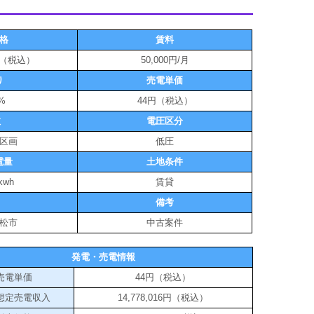
格
賃料
0円（税込）
50,000円/月
り
売電単価
0%
44円（税込）
数
電圧区分
 5区画
低圧
電量
土地条件
kwh
賃貸
備考
松市
中古案件
発電・売電情報
売電単価
44円（税込）
想定売電収入
14,778,016円（税込）