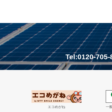
Tel:0120-705-
エコめがね
一