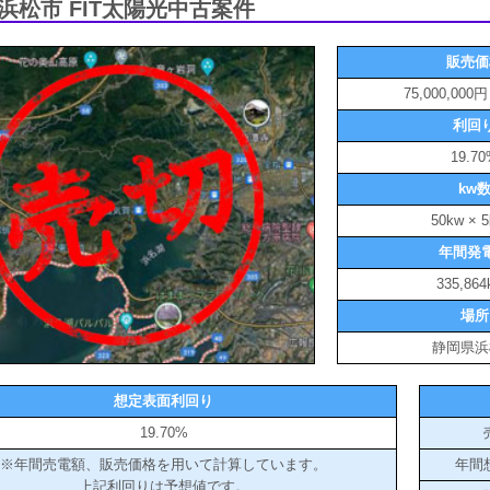
浜松市 FIT太陽光中古案件
販売価
75,000,00
利回
19.7
kw
50kw ×
年間発
335,864
場所
静岡県浜
想定表面利回り
19.70%
※年間売電額、販売価格を用いて計算しています。
年間
上記利回りは予想値です。