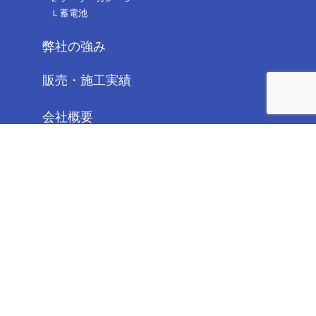
Ｌ蓄電池
弊社の強み
販売・施工実績
会社概要
L メンテナンス
L 発電前チェック
L 発電までの流れ
L 施工実績
L 脱FIT
L よくある質問
L プライバシーポリシー