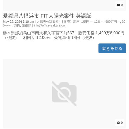
0
愛媛県八幡浜市 FIT太陽光案件 英語版
May 22, 2024 1:10 pm
|
太陽光分譲案件
,
【販売】高圧
,
1億円～
,
12%～
,
900万円～
,
10
0kw～
,
35円
,
愛媛県
|
info@office-sakura.com
栃木県那須烏山市南大和久字宮下前667 販売価格 1,499万8,000円
（税抜） 利回り 12.00% 売電単価 14円（税抜）
続きを見る
0