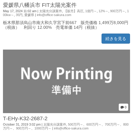
愛媛県八幡浜市 FIT太陽光案件
May 17, 2024 11:02 am
|
太陽光分譲案件
,
【販売】高圧
,
1億円～
,
12%～
,
900万円～
,
1
00kw～
,
35円
,
愛媛県
|
info@office-sakura.com
栃木県那須烏山市南大和久字宮下前667 販売価格 1,499万8,000円
（税抜） 利回り 12.00% 売電単価 14円（税抜）
続きを見る
0
T-EHy-K32-2687-2
October 31, 2019 3:02 pm
|
太陽光分譲案件
,
500万円～
、
600万円～
、
700万円～
、
800
万円～
、
900万円～
、
1000万円～
|
info@office-sakura.com