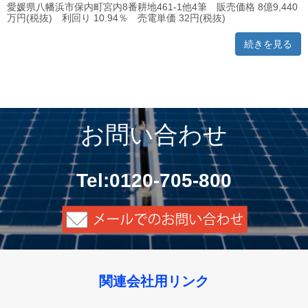
愛媛県八幡浜市保内町宮内8番耕地461-1他4筆 販売価格 8億9,440
万円(税抜) 利回り 10.94％ 売電単価 32円(税抜)
続きを見る
お問い合わせ
Tel:0120-705-800
関連会社用リンク