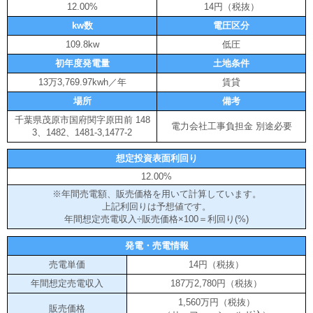
12.00%
14円（税抜）
kw数
電圧区分
109.8kw
低圧
初年度発電量
土地条件
13万3,769.97kwh／年
賃貸
場所
備考
千葉県茂原市国府関字原田前 148
電力会社工事負担金 別途必要
3、1482、1481-3,1477-2
想定投資表面利回り
12.00%
※年間売電額、販売価格を用いて計算しています。
上記利回りは予想値です。
年間想定売電収入÷販売価格×100＝利回り(%)
発電・売電情報
売電単価
14円（税抜）
年間想定売電収入
187万2,780円（税抜）
1,560万円（税抜）
販売価格