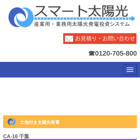
☎0120-705-800
N
a
v
i
g
a
t
i
o
n
土地付き太陽光発電
CA-16 千葉