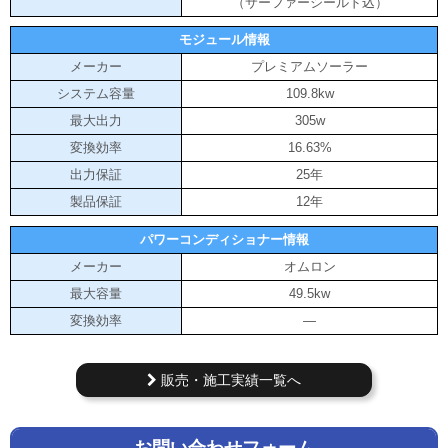
（サーファーシールド込）
モジュール情報
メーカー
プレミアムソーラー
システム容量
109.8kw
最大出力
305w
変換効率
16.63%
出力保証
25年
製品保証
12年
パワーコンディショナー情報
メーカー
オムロン
最大容量
49.5kw
変換効率
―
販売・施工実績一覧へ