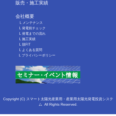
L コンテナファーム太陽光
L ソーラーガレージ
Ｌ蓄電池
弊社の強み
販売・施工実績
会社概要
L メンテナンス
L 発電前チェック
L 発電までの流れ
L 施工実績
L 脱FIT
L よくある質問
L プライバシーポリシー