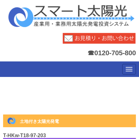
☎0120-705-800
N
a
v
i
g
a
t
i
o
n
土地付き太陽光発電
T-HKw-T18-97-203