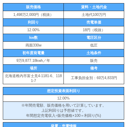
販売価格
賃料・土地代金
1,498万2,000円（税抜）
土地代100万円
利回り
売電単価
12.00%
18円（税抜）
kw数
電圧区分
両面330w
低圧
初年度発電量
土地条件
9万9,877.18kwh／年
販売
場所
備考
北海道稚内市富士見4-1181-6、118
工事負担金別：69万4,833円
1-7
想定投資表面利回り
12.00%
※年間売電額、販売価格を用いて計算しています。
上記利回りは予想値です。
年間想定売電収入÷販売価格×100＝利回り(%)
発電・売電情報