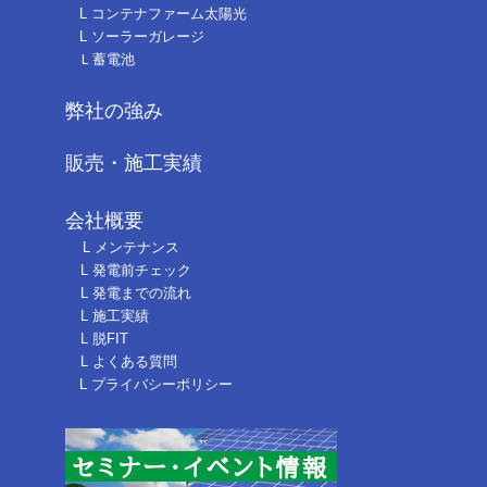
L 0円太陽光とは？
L 工場向け0円太陽光
L 投資家さま募集中！
L PPAコラム
L コンテナファーム太陽光
L ソーラーガレージ
Ｌ蓄電池
弊社の強み
販売・施工実績
会社概要
L メンテナンス
L 発電前チェック
L 発電までの流れ
L 施工実績
L 脱FIT
L よくある質問
L プライバシーポリシー