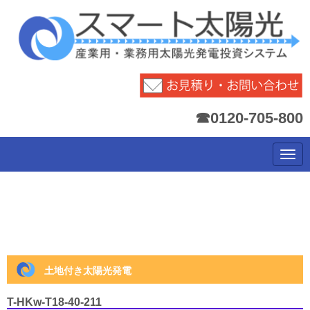
☎0120-705-800
N
a
v
i
g
a
t
i
o
n
土地付き太陽光発電
T-HKw-T18-40-211