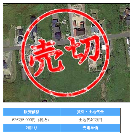
販売価格
賃料・土地代金
626万5,000円（税抜）
土地代40万円
利回り
売電単価