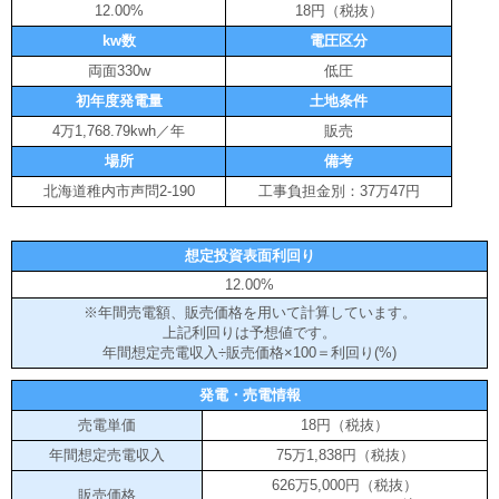
12.00%
18円（税抜）
kw数
電圧区分
両面330w
低圧
初年度発電量
土地条件
4万1,768.79kwh／年
販売
場所
備考
北海道稚内市声問2-190
工事負担金別：37万47円
想定投資表面利回り
12.00%
※年間売電額、販売価格を用いて計算しています。
上記利回りは予想値です。
年間想定売電収入÷販売価格×100＝利回り(%)
発電・売電情報
売電単価
18円（税抜）
年間想定売電収入
75万1,838円（税抜）
626万5,000円（税抜）
販売価格