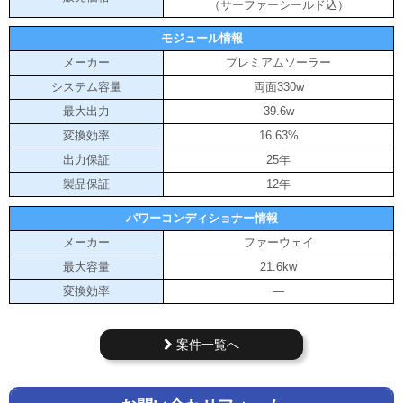
（サーファーシールド込）
モジュール情報
メーカー
プレミアムソーラー
システム容量
両面330w
最大出力
39.6w
変換効率
16.63%
出力保証
25年
製品保証
12年
パワーコンディショナー情報
メーカー
ファーウェイ
最大容量
21.6kw
変換効率
―
案件一覧へ